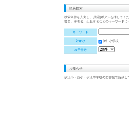
簡易検索
検索条件を入力し、[検索]ボタンを押してく
書名、著者名、出版者名などのキーワードに
キーワード
対象校
伊江小学校
表示件数
お知らせ
伊江小・西小・伊江中学校の図書館で所蔵し